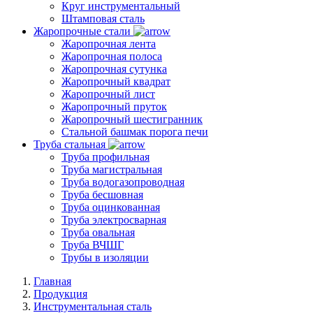
Круг инструментальный
Штамповая сталь
Жаропрочные стали
Жаропрочная лента
Жаропрочная полоса
Жаропрочная сутунка
Жаропрочный квадрат
Жаропрочный лист
Жаропрочный пруток
Жаропрочный шестигранник
Стальной башмак порога печи
Труба стальная
Труба профильная
Труба магистральная
Труба водогазопроводная
Труба бесшовная
Труба оцинкованная
Труба электросварная
Труба овальная
Труба ВЧШГ
Трубы в изоляции
Главная
Продукция
Инструментальная сталь