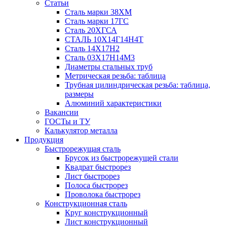
Статьи
Сталь марки 38ХМ
Сталь марки 17ГС
Сталь 20ХГСА
СТАЛЬ 10Х14Г14Н4Т
Сталь 14Х17Н2
Сталь 03Х17Н14М3
Диаметры стальных труб
Метрическая резьба: таблица
Трубная цилиндрическая резьба: таблица,
размеры
Алюминий характеристики
Вакансии
ГОСТы и ТУ
Калькулятор металла
Продукция
Быстрорежущая сталь
Брусок из быстрорежущей стали
Квадрат быстрорез
Лист быстрорез
Полоса быстрорез
Проволока быстрорез
Конструкционная сталь
Круг конструкционный
Лист конструкционный