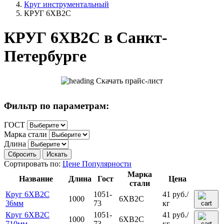
Круг инструментальный
КРУГ 6ХВ2С
КРУГ 6ХВ2С в Санкт-
Петербурге
Скачать прайс-лист
Фильтр по параметрам:
ГОСТ
Марка стали
Длина
Сбросить
Искать
Сортировать по:
Цене
Популярности
Марка
Название
Длина
Гост
Цена
стали
Круг 6ХВ2С
1051-
41
руб.
/
1000
6ХВ2С
36мм
73
кг
Круг 6ХВ2С
1051-
41
руб.
/
1000
6ХВ2С
710мм
73
кг